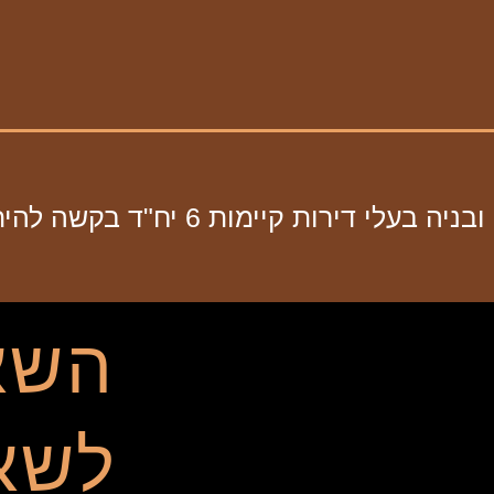
השא
לשאל